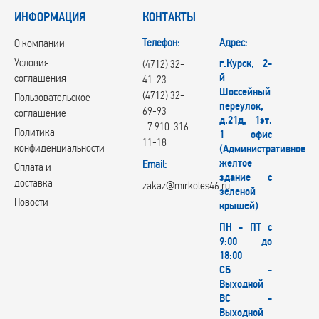
ИНФОРМАЦИЯ
КОНТАКТЫ
Телефон:
Адрес:
О компании
Условия
г.Курск, 2-
(4712) 32-
й
соглашения
41-23
Шоссейный
(4712) 32-
Пользовательское
переулок,
69-93
соглашение
д.21д, 1эт.
+7 910-316-
Политика
1 офис
11-18
конфиденциальности
(Административное
желтое
Email:
Оплата и
здание с
доставка
zakaz@mirkoles46.ru
зеленой
Новости
крышей)
ПН - ПТ с
9:00 до
18:00
СБ -
Выходной
ВС -
Выходной