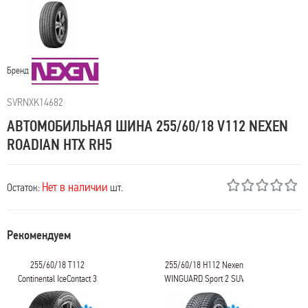
Бренд
SVRNXK14682
АВТОМОБИЛЬНАЯ ШИНА 255/60/18 V112 NEXEN
ROADIAN HTX RH5
Нет в наличии
Остаток:
шт.
Рекомендуем
/60/18 T112
255/60/18 H112 Nexen
255/60
ntal IceContact 3
WINGUARD Sport 2 SUV
Conti
CONTISPOR