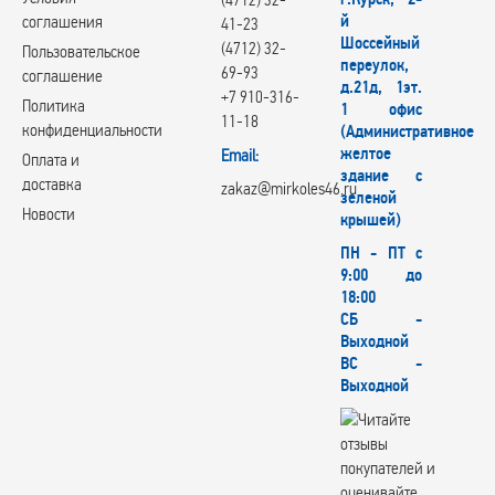
й
соглашения
41-23
Шоссейный
(4712) 32-
Пользовательское
переулок,
69-93
соглашение
д.21д, 1эт.
+7 910-316-
Политика
1 офис
11-18
конфиденциальности
(Административное
желтое
Email:
Оплата и
здание с
доставка
zakaz@mirkoles46.ru
зеленой
Новости
крышей)
ПН - ПТ с
9:00 до
18:00
СБ -
Выходной
ВС -
Выходной