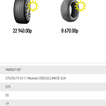
8 670.00р
10 480.00р
VNR507187
275/55/19 V111 Michelin CROSSCLIMATE SUV
275
55
19