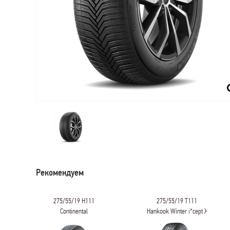
Рекомендуем
275/55/19 T111
275/55/19 W111
Hankook Winter i*cept X
Yokohama ADVAN
RW10
SPORT V105T