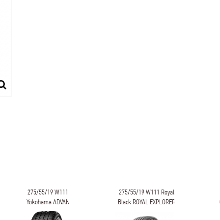
275/55/19 W111 Royal
275/55/19 V111
Black ROYAL EXPLORER
GRIPMAX Stature H/T
II