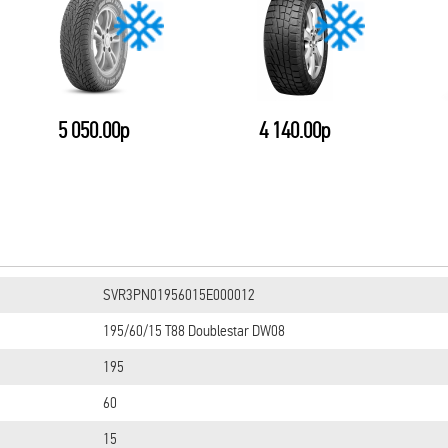
5 050.00р
4 140.00р
SVR3PN01956015E000012
195/60/15 T88 Doublestar DW08
195
60
15