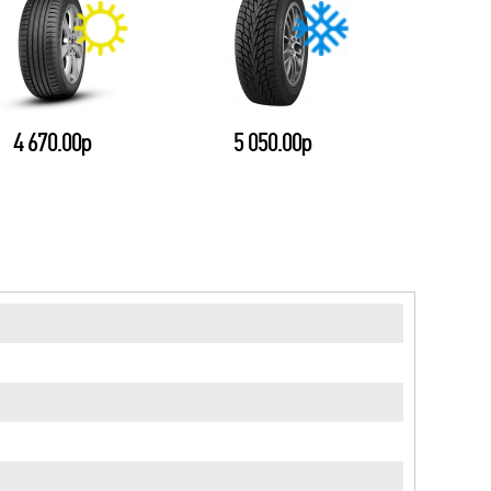
4 670.00р
5 050.00р
4 28