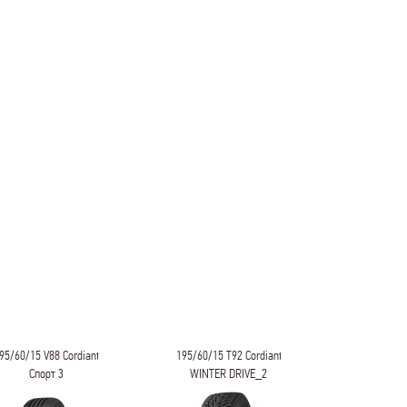
95/60/15 V88 Cordiant
195/60/15 T92 Cordiant
195/60/15 
Спорт 3
WINTER DRIVE_2
SNOW_CR