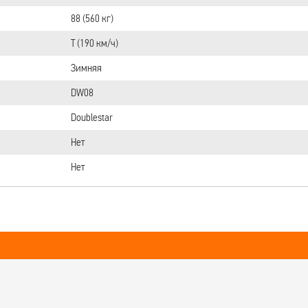
88 (560 кг)
T (190 км/ч)
Зимняя
DW08
Doublestar
Нет
Нет