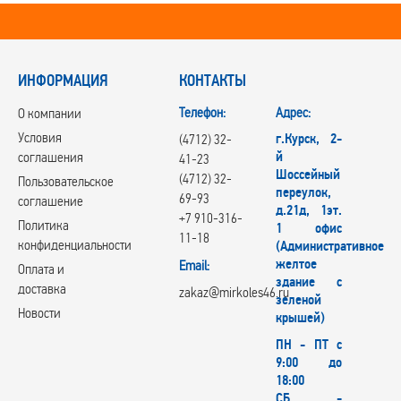
ИНФОРМАЦИЯ
КОНТАКТЫ
Телефон:
Адрес:
О компании
Условия
г.Курск, 2-
(4712) 32-
й
соглашения
41-23
Шоссейный
(4712) 32-
Пользовательское
переулок,
69-93
соглашение
д.21д, 1эт.
+7 910-316-
Политика
1 офис
11-18
конфиденциальности
(Административное
желтое
Email:
Оплата и
здание с
доставка
zakaz@mirkoles46.ru
зеленой
Новости
крышей)
ПН - ПТ с
9:00 до
18:00
СБ -