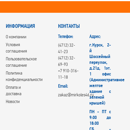
ИНФОРМАЦИЯ
КОНТАКТЫ
Телефон:
Адрес:
О компании
Условия
г.Курск, 2-
(4712) 32-
й
соглашения
41-23
Шоссейный
(4712) 32-
Пользовательское
переулок,
69-93
соглашение
д.21д, 1эт.
+7 910-316-
Политика
1 офис
11-18
конфиденциальности
(Административное
желтое
Email:
Оплата и
здание с
доставка
zakaz@mirkoles46.ru
зеленой
Новости
крышей)
ПН - ПТ с
9:00 до
18:00
СБ -