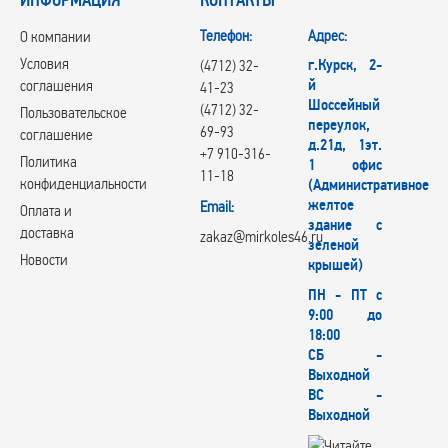
Телефон:
Адрес:
О компании
Условия
г.Курск, 2-
(4712) 32-
й
соглашения
41-23
Шоссейный
(4712) 32-
Пользовательское
переулок,
69-93
соглашение
д.21д, 1эт.
+7 910-316-
Политика
1 офис
11-18
конфиденциальности
(Административное
желтое
Email:
Оплата и
здание с
доставка
zakaz@mirkoles46.ru
зеленой
Новости
крышей)
ПН - ПТ с
9:00 до
18:00
СБ -
Выходной
ВС -
Выходной