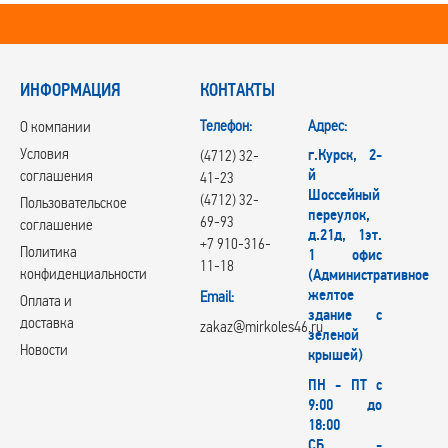
ИНФОРМАЦИЯ
КОНТАКТЫ
Телефон:
Адрес:
О компании
Условия
г.Курск, 2-
(4712) 32-
й
соглашения
41-23
Шоссейный
(4712) 32-
Пользовательское
переулок,
69-93
соглашение
д.21д, 1эт.
+7 910-316-
Политика
1 офис
11-18
конфиденциальности
(Административное
желтое
Email:
Оплата и
здание с
доставка
zakaz@mirkoles46.ru
зеленой
Новости
крышей)
ПН - ПТ с
9:00 до
18:00
СБ -