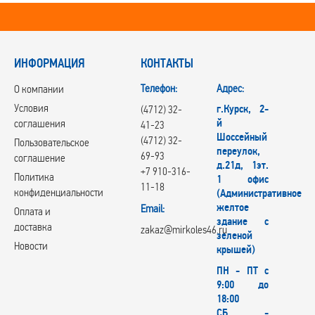
ИНФОРМАЦИЯ
КОНТАКТЫ
Телефон:
Адрес:
О компании
Условия
г.Курск, 2-
(4712) 32-
й
соглашения
41-23
Шоссейный
(4712) 32-
Пользовательское
переулок,
69-93
соглашение
д.21д, 1эт.
+7 910-316-
Политика
1 офис
11-18
конфиденциальности
(Административное
желтое
Email:
Оплата и
здание с
доставка
zakaz@mirkoles46.ru
зеленой
Новости
крышей)
ПН - ПТ с
9:00 до
18:00
СБ -