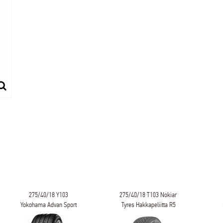
275/40/18 T103 Nokian
275/40/18 T103
Tyres Hakkapeliitta R5
IKONTyres Autograph
T
Ice 10