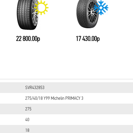
17 430.00р
34 280.00р
SVR432853
275/40/18 Y99 Michelin PRIMACY 3
275
40
18