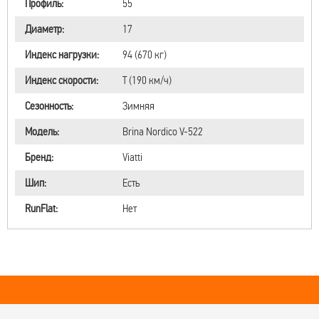
Профиль:
55
Диаметр:
17
Индекс нагрузки:
94 (670 кг)
Индекс скорости:
T (190 км/ч)
Сезонность:
Зимняя
Модель:
Brina Nordico V-522
Бренд:
Viatti
Шип:
Есть
RunFlat:
Нет