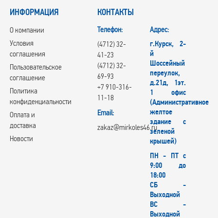
ИНФОРМАЦИЯ
КОНТАКТЫ
Телефон:
Адрес:
О компании
Условия
г.Курск, 2-
(4712) 32-
й
соглашения
41-23
Шоссейный
(4712) 32-
Пользовательское
переулок,
69-93
соглашение
д.21д, 1эт.
+7 910-316-
Политика
1 офис
11-18
конфиденциальности
(Административное
желтое
Email:
Оплата и
здание с
доставка
zakaz@mirkoles46.ru
зеленой
Новости
крышей)
ПН - ПТ с
9:00 до
18:00
СБ -
Выходной
ВС -
Выходной