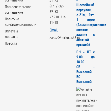
й
соглашения
41-23
Шоссейный
(4712) 32-
Пользовательское
переулок,
69-93
соглашение
д.21д, 1эт.
+7 910-316-
Политика
1 офис
11-18
конфиденциальности
(Административное
желтое
Email:
Оплата и
здание с
доставка
zakaz@mirkoles46.ru
зеленой
Новости
крышей)
ПН - ПТ с
9:00 до
18:00
СБ -
Выходной
ВС -
Выходной