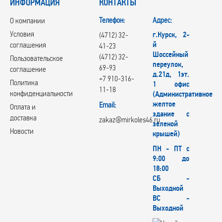
ИНФОРМАЦИЯ
КОНТАКТЫ
Телефон:
Адрес:
О компании
Условия
г.Курск, 2-
(4712) 32-
й
соглашения
41-23
Шоссейный
(4712) 32-
Пользовательское
переулок,
69-93
соглашение
д.21д, 1эт.
+7 910-316-
Политика
1 офис
11-18
конфиденциальности
(Административное
желтое
Email:
Оплата и
здание с
доставка
zakaz@mirkoles46.ru
зеленой
Новости
крышей)
ПН - ПТ с
9:00 до
18:00
СБ -
Выходной
ВС -
Выходной