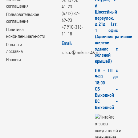
й
соглашения
41-23
Шоссейный
(4712) 32-
Пользовательское
переулок,
69-93
соглашение
д.21д, 1эт.
+7 910-316-
Политика
1 офис
11-18
конфиденциальности
(Административное
желтое
Email:
Оплата и
здание с
доставка
zakaz@mirkoles46.ru
зеленой
Новости
крышей)
ПН - ПТ с
9:00 до
18:00
СБ -
Выходной
ВС -
Выходной