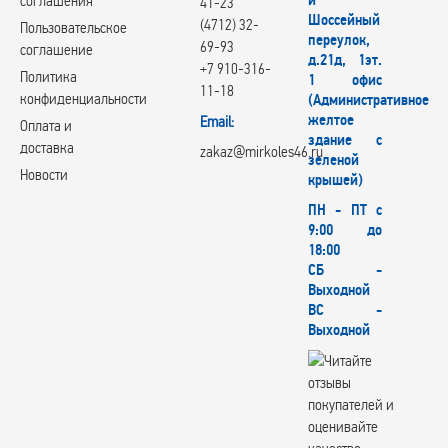
й
соглашения
41-23
Шоссейный
(4712) 32-
Пользовательское
переулок,
69-93
соглашение
д.21д, 1эт.
+7 910-316-
Политика
1 офис
11-18
конфиденциальности
(Административное
желтое
Email:
Оплата и
здание с
доставка
zakaz@mirkoles46.ru
зеленой
Новости
крышей)
ПН - ПТ с
9:00 до
18:00
СБ -
Выходной
ВС -
Выходной