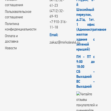
й
соглашения
41-23
Шоссейный
(4712) 32-
Пользовательское
переулок,
69-93
соглашение
д.21д, 1эт.
+7 910-316-
Политика
1 офис
11-18
конфиденциальности
(Административное
желтое
Email:
Оплата и
здание с
доставка
zakaz@mirkoles46.ru
зеленой
Новости
крышей)
ПН - ПТ с
9:00 до
18:00
СБ -
Выходной
ВС -
Выходной