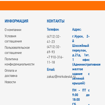
ИНФОРМАЦИЯ
КОНТАКТЫ
Телефон:
Адрес:
О компании
Условия
г.Курск, 2-
(4712) 32-
й
соглашения
41-23
Шоссейный
(4712) 32-
Пользовательское
переулок,
69-93
соглашение
д.21д, 1эт.
+7 910-316-
Политика
1 офис
11-18
конфиденциальности
(Административное
желтое
Email:
Оплата и
здание с
доставка
zakaz@mirkoles46.ru
зеленой
Новости
крышей)
ПН - ПТ с
9:00 до
18:00
СБ -