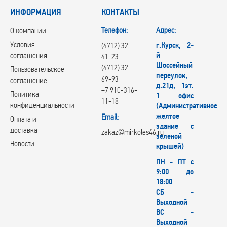
ИНФОРМАЦИЯ
КОНТАКТЫ
Телефон:
Адрес:
О компании
Условия
г.Курск, 2-
(4712) 32-
й
соглашения
41-23
Шоссейный
(4712) 32-
Пользовательское
переулок,
69-93
соглашение
д.21д, 1эт.
+7 910-316-
Политика
1 офис
11-18
конфиденциальности
(Административное
желтое
Email:
Оплата и
здание с
доставка
zakaz@mirkoles46.ru
зеленой
Новости
крышей)
ПН - ПТ с
9:00 до
18:00
СБ -
Выходной
ВС -
Выходной