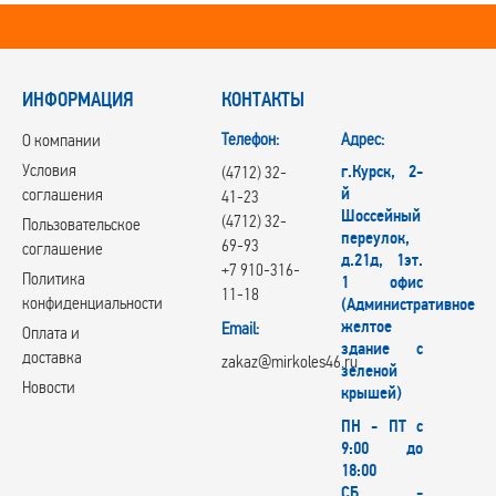
ИНФОРМАЦИЯ
КОНТАКТЫ
Телефон:
Адрес:
О компании
Условия
г.Курск, 2-
(4712) 32-
й
соглашения
41-23
Шоссейный
(4712) 32-
Пользовательское
переулок,
69-93
соглашение
д.21д, 1эт.
+7 910-316-
Политика
1 офис
11-18
конфиденциальности
(Административное
желтое
Email:
Оплата и
здание с
доставка
zakaz@mirkoles46.ru
зеленой
Новости
крышей)
ПН - ПТ с
9:00 до
18:00
СБ -