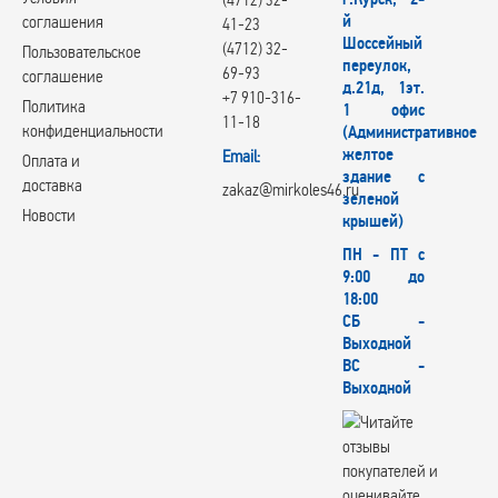
й
соглашения
41-23
Шоссейный
(4712) 32-
Пользовательское
переулок,
69-93
соглашение
д.21д, 1эт.
+7 910-316-
Политика
1 офис
11-18
конфиденциальности
(Административное
желтое
Email:
Оплата и
здание с
доставка
zakaz@mirkoles46.ru
зеленой
Новости
крышей)
ПН - ПТ с
9:00 до
18:00
СБ -
Выходной
ВС -
Выходной