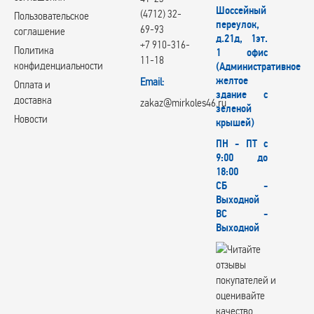
Шоссейный
(4712) 32-
Пользовательское
переулок,
69-93
соглашение
д.21д, 1эт.
+7 910-316-
Политика
1 офис
11-18
конфиденциальности
(Административное
желтое
Email:
Оплата и
здание с
доставка
zakaz@mirkoles46.ru
зеленой
Новости
крышей)
ПН - ПТ с
9:00 до
18:00
СБ -
Выходной
ВС -
Выходной