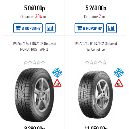
5 060.00р
5 260.00р
304
2
Остаток:
шт.
Остаток:
шт.
В КОРЗИНУ
В КОРЗИНУ
195/65/16c T104/102 Gislaved
195/70/15 R104/102 Gislaved
NORD FROST VAN 2
VanContol Ice