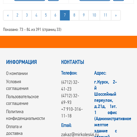
«
2
3
4
5
6
7
8
9
10
11
»
Показано: 73 - 84 из 391 (страниц 33)
ИНФОРМАЦИЯ
КОНТАКТЫ
Телефон:
Адрес:
О компании
Условия
г.Курск, 2-
(4712) 32-
й
соглашения
41-23
Шоссейный
(4712) 32-
Пользовательское
переулок,
69-93
соглашение
д.21д, 1эт.
+7 910-316-
Политика
1 офис
11-18
конфиденциальности
(Административное
желтое
Email:
Оплата и
здание с
доставка
zakaz@mirkoles46.ru