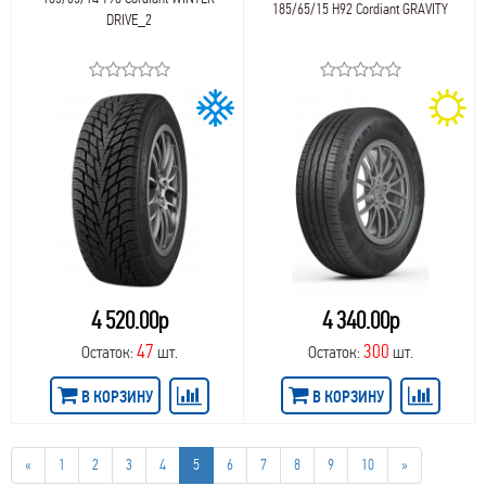
185/65/15 H92 Cordiant GRAVITY
DRIVE_2
4 520.00р
4 340.00р
47
300
Остаток:
шт.
Остаток:
шт.
В КОРЗИНУ
В КОРЗИНУ
«
1
2
3
4
5
6
7
8
9
10
»