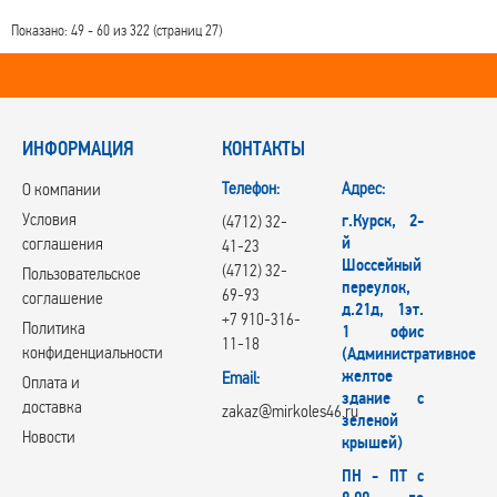
Показано: 49 - 60 из 322 (страниц 27)
ИНФОРМАЦИЯ
КОНТАКТЫ
Телефон:
Адрес:
О компании
Условия
г.Курск, 2-
(4712) 32-
й
соглашения
41-23
Шоссейный
(4712) 32-
Пользовательское
переулок,
69-93
соглашение
д.21д, 1эт.
+7 910-316-
Политика
1 офис
11-18
конфиденциальности
(Административное
желтое
Email:
Оплата и
здание с
доставка
zakaz@mirkoles46.ru
зеленой
Новости
крышей)
ПН - ПТ с