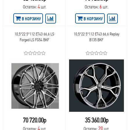
Race Ready Technology
106,0
169
4
6
Остаток:
шт.
Остаток:
шт.
Rapid
106,3
175
Remain
106,1
415
В КОРЗИНУ
В КОРЗИНУ
REPLAY
106,2
485
Replay Replica Audi
107,1
Replay Replica BMW
108,4
10,5*22 5*112 ET43 66,6 LS
10,5*22 5*112 ET43 66,6 Replay
Replay Replica Cadillac
Forged LS FG54 BKF
B135 BKF
108,2
Replay Replica Changan
108,0
Replay Replica Chevrolet
108,5
Replay Replica Chrysler
108
Replay Replica Citroen
108,3
Replay Replica Dongfeng
108,1
Replay Replica FAW
108,6
Replay Replica Fiat
109,8
Replay Replica Ford
109,7
Replay Replica Geely
109,0
Replay Replica Haval
110,2
Replay Replica Honda
110,3
Replay Replica Hyundai
110,0
Replay Replica Infiniti
70 720.00р
35 360.00р
110,5
Replay Replica Jaguar
110,1
4
20
Остаток:
шт.
Остаток:
шт.
Replay Replica Kia