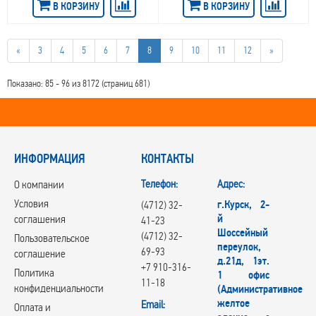
В КОРЗИНУ
В КОРЗИНУ
Replica Ford
Replica Geely
Replica Hyundai
«
3
4
5
6
7
8
9
10
11
12
»
Replica Jac
REPLICA TD
RepliKey
Показано: 85 - 96 из 8172 (страниц 681)
Rial
RONER
RPLC
RST
ИНФОРМАЦИЯ
RW
КОНТАКТЫ
RЕPLIKEY
Телефон:
Адрес:
О компании
Skad
Steger
Условия
г.Курск, 2-
(4712) 32-
SUNRISE GROUP
й
соглашения
41-23
Tech Line
Шоссейный
(4712) 32-
Пользовательское
TGRACING
переулок,
69-93
соглашение
д.21д, 1эт.
Trebl
+7 910-316-
Политика
1 офис
Venti
11-18
конфиденциальности
(Административное
Vianor
желтое
Email:
VISSOL
Оплата и