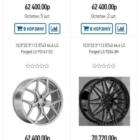
61
NW Replica BMW
62 400.00р
62 400.00р
84,2
61,5
NW Replica Ford
84,0
62
5
2
Остаток:
шт.
Остаток:
шт.
NW Replica Hyundai
84,1
62,5
NW Replica Kia
87,1
62,6
В КОРЗИНУ
В КОРЗИНУ
NW Replica Land Rover
89,1
64
NW Replica Mercedes
92,5
65
NW Replica Mitsubishi
92,3
10,5*22 5*112 ET43 66,6 LS
10,5*22 5*112 ET43 66,6 LS
66
NW Replica Nissan
Forged LS FG14Y SS
Forged LS FG54 BK
93,0
68
NW Replica Renault
93,1
69
NW Replica Skoda
95,6
71
NW Replica Suzuki
95,1
75
NW Replica Toyota
95,5
105
NW Replica Volvo
95,3
106
NW Replica VW
98,6
109,5
NZ
98,0
109
OZ
98,1
120
OZ Racing
98
127
PDW
98,5
135
PremiumSeries
100,0
141
Proma
100,5
162
PW
62 400.00р
70 720.00р
100,1
165