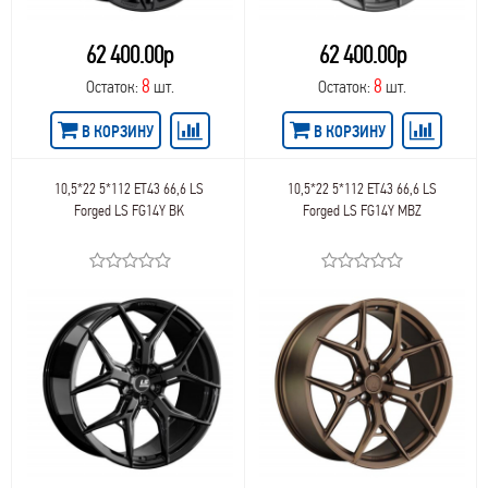
72,0
48
LegeArtis Replica Subaru
72
49
LegeArtis Replica Toyota
62 400.00р
62 400.00р
72,6
49,5
LegeArtis Replica Volvo
73,1
50,8
8
8
Остаток:
шт.
Остаток:
шт.
LegeArtis Replica VW
73,0
50
LEMMERZ
73,2
50,5
В КОРЗИНУ
В КОРЗИНУ
Lizardo
74,1
51,5
LS
74,0
51
LS FlowForming
75
10,5*22 5*112 ET43 66,6 LS
10,5*22 5*112 ET43 66,6 LS
52
LS Forged
Forged LS FG14Y BK
Forged LS FG14Y MBZ
75,0
52,5
Magnetto
75,1
53
MAK
76,0
53,5
Mamba
76,1
54
MANDRUS
76
55
Megami
77,77
55,5
MKW
77,9
56,4
MOMO
77,8
56
NEO
78,0
57
Next
78,3
58
NW
78,1
59
NW Replica
79,0
60
NW Replica Audi
79,6