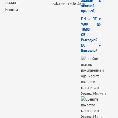
здание с
X-Race
доставка
zakaz@mirkoles46.ru
зеленой
X'trike
Новости
крышей)
XinFA
Xtrike
ПН - ПТ с
XtrikeRST
9:00 до
YOKATTA
18:00
СБ -
YOURWHEELS
Выходной
YST
ВС -
Zepp
Выходной
Вектор
КИК
СКАД
СКАД Premium
СКАДPremiumSeries