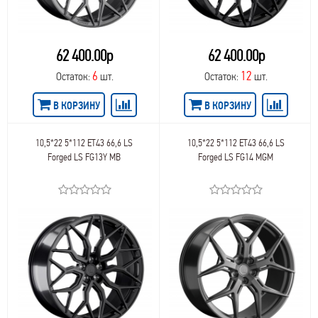
LegeArtis Replica BMW
66,56
39
LegeArtis Replica Cadillac
66
39,5
LegeArtis Replica Chevrolet
66,6
40
LegeArtis Replica Chrysler
62 400.00р
62 400.00р
67,0
40,5
LegeArtis Replica Citroen
67
41,3
6
12
Остаток:
шт.
Остаток:
шт.
LegeArtis Replica Ford
67,1
41,5
LegeArtis Replica Honda
68,0
41
В КОРЗИНУ
В КОРЗИНУ
LegeArtis Replica Hyundai
69,1
42
LegeArtis Replica Infiniti
70,3
42,5
LegeArtis Replica Jaguar
70,2
10,5*22 5*112 ET43 66,6 LS
10,5*22 5*112 ET43 66,6 LS
43,5
LegeArtis Replica Kia
Forged LS FG13Y MB
Forged LS FG14 MGM
70,6
43,8
LegeArtis Replica Land Rover
70,27
43
LegeArtis Replica Lexus
70,1
44
LegeArtis Replica Mazda
71,58
44,5
LegeArtis Replica Mercedes
71,6
45
LegeArtis Replica Mitsubishi
71,0
45,5
LegeArtis Replica Nissan
71,56
46
LegeArtis Replica Opel
71,4
46,5
LegeArtis Replica Peugeot
71,5
47,5
LegeArtis Replica Porsche
71,1
47
LegeArtis Replica Skoda
72,5
48,5
LegeArtis Replica SsangYong