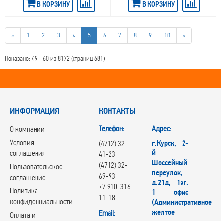
В КОРЗИНУ
В КОРЗИНУ
Replica Ford
Replica Geely
Replica Hyundai
«
1
2
3
4
5
6
7
8
9
10
»
Replica Jac
REPLICA TD
RepliKey
Показано: 49 - 60 из 8172 (страниц 681)
Rial
RONER
RPLC
RST
ИНФОРМАЦИЯ
RW
КОНТАКТЫ
RЕPLIKEY
Телефон:
Адрес:
О компании
Skad
Steger
Условия
г.Курск, 2-
(4712) 32-
SUNRISE GROUP
й
соглашения
41-23
Tech Line
Шоссейный
(4712) 32-
Пользовательское
TGRACING
переулок,
69-93
соглашение
д.21д, 1эт.
Trebl
+7 910-316-
Политика
1 офис
Venti
11-18
конфиденциальности
(Административное
Vianor
желтое
Email:
VISSOL
Оплата и