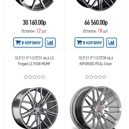
LegeArtis Replica BMW
66,7
39
LegeArtis Replica Cadillac
66,5
39,5
LegeArtis Replica Chevrolet
66,56
40,5
LegeArtis Replica Chrysler
30 160.00р
66 560.00р
67,1
40
LegeArtis Replica Citroen
67,0
41,5
12
18
Остаток:
шт.
Остаток:
шт.
LegeArtis Replica Ford
67
41
LegeArtis Replica Honda
68,0
41,3
В КОРЗИНУ
В КОРЗИНУ
LegeArtis Replica Hyundai
69,1
42
LegeArtis Replica Infiniti
70,27
42,5
LegeArtis Replica Jaguar
70,1
10,5*21 5*112 ET31 66,6 LS
10,5*21 5*112 ET38 66,6
43,5
LegeArtis Replica Kia
Forged LS FG08 MGMF
INFORGED IFG34 Silver
70,3
43,8
LegeArtis Replica Land Rover
70,2
43
LegeArtis Replica Lexus
70,6
44
LegeArtis Replica Mazda
71,1
44,5
LegeArtis Replica Mercedes
71,58
45
LegeArtis Replica Mitsubishi
71,6
45,5
LegeArtis Replica Nissan
71,0
46
LegeArtis Replica Opel
71,56
46,5
LegeArtis Replica Peugeot
71,4
47
LegeArtis Replica Porsche
71,5
47,5
LegeArtis Replica Skoda
72,5
48,5
LegeArtis Replica SsangYong