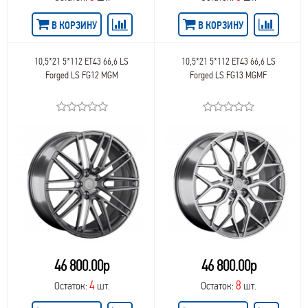
110
Replay Replica Land Rover
111,6
В КОРЗИНУ
В КОРЗИНУ
Replay Replica Lexus
112,1
Replay Replica Lifan
112,0
Replay Replica Mazda
112
10,5*21 5*112 ET43 66,6 LS
10,5*21 5*112 ET43 66,6 LS
Replay Replica Mercedes
Forged LS FG12 MGM
Forged LS FG13 MGMF
113,1
Replay Replica Mitsubishi
130,1
Replay Replica Nissan
130,0
Replay Replica Opel
130,8
Replay Replica Peugeot
138,8
Replay Replica Porsche
139,0
Replay Replica Renault
164
Replay Replica Skoda
176
Replay Replica Subaru
281
Replay Replica Suzuki
Replay Replica Toyota
Replay Replica Volvo
Replay Replica VW
Replica
46 800.00р
46 800.00р
Replica BMW
4
8
Остаток:
шт.
Остаток:
шт.
Replica Changan
Replica FAW