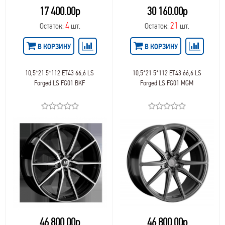
61
NW Replica BMW
17 400.00р
30 160.00р
84,2
61,5
NW Replica Ford
84,0
62,5
4
21
Остаток:
шт.
Остаток:
шт.
NW Replica Hyundai
84,1
62,6
NW Replica Kia
87,1
62
В КОРЗИНУ
В КОРЗИНУ
NW Replica Land Rover
89,1
64
NW Replica Mercedes
92,3
65
NW Replica Mitsubishi
92,5
10,5*21 5*112 ET43 66,6 LS
10,5*21 5*112 ET43 66,6 LS
66
NW Replica Nissan
Forged LS FG01 BKF
Forged LS FG01 MGM
93,0
68
NW Replica Renault
93,1
69
NW Replica Skoda
95,1
71
NW Replica Suzuki
95,5
75
NW Replica Toyota
95,3
105
NW Replica Volvo
95,6
106
NW Replica VW
98,6
109,5
NZ
98,0
109
OZ
98,1
120
OZ Racing
98
127
PDW
98,5
135
PremiumSeries
100,0
141
Proma
100,5
162
PW
46 800.00р
46 800.00р
100,1
165