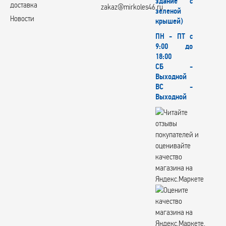
здание с
X-Race
доставка
zakaz@mirkoles46.ru
зеленой
X'trike
Новости
крышей)
XinFA
Xtrike
ПН - ПТ с
XtrikeRST
9:00 до
YOKATTA
18:00
СБ -
YOURWHEELS
Выходной
YST
ВС -
Zepp
Выходной
Вектор
КИК
СКАД
СКАД Premium
СКАДPremiumSeries