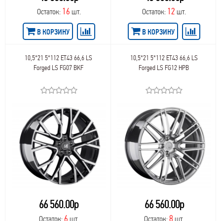
Race Ready Technology
106,0
169
16
12
Остаток:
шт.
Остаток:
шт.
Rapid
106,3
175
Remain
106,1
415
В КОРЗИНУ
В КОРЗИНУ
REPLAY
106,2
485
Replay Replica Audi
107,1
Replay Replica BMW
108,6
10,5*21 5*112 ET43 66,6 LS
10,5*21 5*112 ET43 66,6 LS
Replay Replica Cadillac
Forged LS FG07 BKF
Forged LS FG12 HPB
108,4
Replay Replica Changan
108,0
Replay Replica Chevrolet
108,2
Replay Replica Chrysler
108,5
Replay Replica Citroen
108
Replay Replica Dongfeng
108,3
Replay Replica FAW
108,1
Replay Replica Fiat
109,7
Replay Replica Ford
109,8
Replay Replica Geely
109,0
Replay Replica Haval
110,0
Replay Replica Honda
110,2
Replay Replica Hyundai
110,3
Replay Replica Infiniti
66 560.00р
66 560.00р
110,5
Replay Replica Jaguar
110,1
6
8
Остаток:
шт.
Остаток:
шт.
Replay Replica Kia