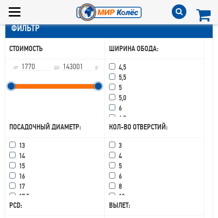
ФИЛЬТР
СТОИМОСТЬ
ШИРИНА ОБОДА:
4,5
от
до
р
5,5
5
5,0
6
6,0
ПОСАДОЧНЫЙ ДИАМЕТР:
КОЛ-ВО ОТВЕРСТИЙ:
6,5
6,75
13
3
7
14
4
7,5
15
5
7,0
16
6
8,5
17
8
8,0
17,5
10
8
PCD:
ВЫЛЕТ:
18
15
8,25
19