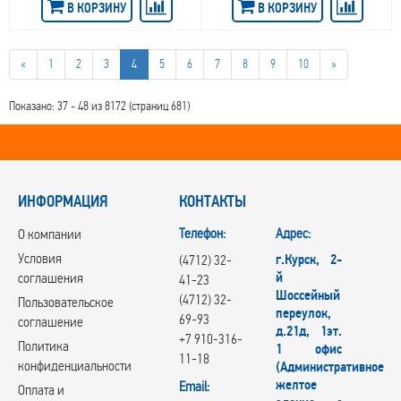
В КОРЗИНУ
В КОРЗИНУ
Replica Ford
Replica Geely
Replica Hyundai
«
1
2
3
4
5
6
7
8
9
10
»
Replica Jac
REPLICA TD
RepliKey
Показано: 37 - 48 из 8172 (страниц 681)
Rial
RONER
RPLC
RST
ИНФОРМАЦИЯ
RW
КОНТАКТЫ
RЕPLIKEY
Телефон:
Адрес:
О компании
Skad
Steger
Условия
г.Курск, 2-
(4712) 32-
SUNRISE GROUP
й
соглашения
41-23
Tech Line
Шоссейный
(4712) 32-
Пользовательское
TGRACING
переулок,
69-93
соглашение
д.21д, 1эт.
Trebl
+7 910-316-
Политика
1 офис
Venti
11-18
конфиденциальности
(Административное
Vianor
желтое
Email:
VISSOL
Оплата и