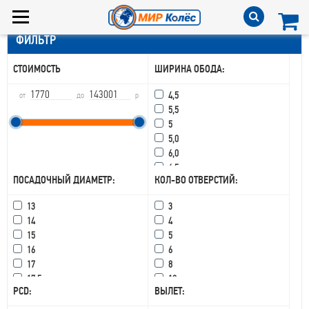
ФИЛЬТР
СТОИМОСТЬ
ШИРИНА ОБОДА:
4,5
от
до
р
5,5
5
5,0
6,0
6,5
ПОСАДОЧНЫЙ ДИАМЕТР:
КОЛ-ВО ОТВЕРСТИЙ:
6,75
6
13
3
7
14
4
7,5
15
5
7,0
16
6
8,5
17
8
8,0
17,5
10
8
PCD:
ВЫЛЕТ:
18
15
8,25
19