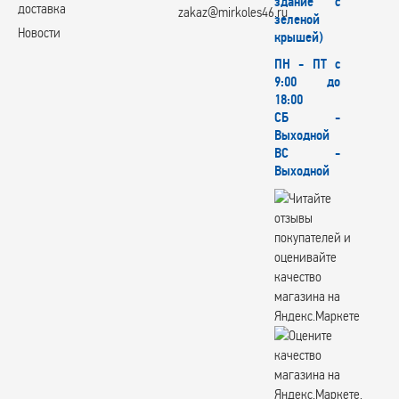
здание с
X-Race
доставка
zakaz@mirkoles46.ru
зеленой
X'trike
Новости
крышей)
XinFA
Xtrike
ПН - ПТ с
XtrikeRST
9:00 до
YOKATTA
18:00
СБ -
YOURWHEELS
Выходной
YST
ВС -
Zepp
Выходной
Вектор
КИК
СКАД
СКАД Premium
СКАДPremiumSeries