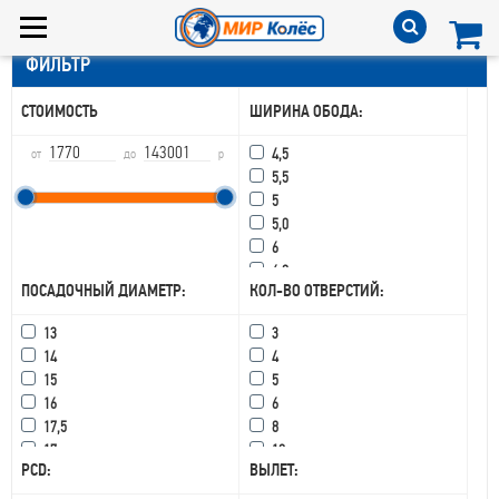
ФИЛЬТР
СТОИМОСТЬ
ШИРИНА ОБОДА:
4,5
от
до
р
5,5
5
5,0
6
6,0
ПОСАДОЧНЫЙ ДИАМЕТР:
КОЛ-ВО ОТВЕРСТИЙ:
6,5
6,75
13
3
7,0
14
4
7
15
5
7,5
16
6
8,5
17,5
8
8,0
17
10
8
PCD:
ВЫЛЕТ:
18
15
8,25
19