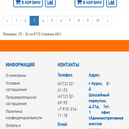
В КОРЗИНУ
В КОРЗИНУ
Replica Ford
Replica Geely
Replica Hyundai
«
1
2
3
4
5
6
7
8
9
10
»
Replica Jac
REPLICA TD
RepliKey
Показано: 25 - 36 из 8172 (страниц 681)
Rial
RONER
RPLC
RST
ИНФОРМАЦИЯ
RW
КОНТАКТЫ
RЕPLIKEY
Телефон:
Адрес:
О компании
Skad
Steger
Условия
г.Курск, 2-
(4712) 32-
SUNRISE GROUP
й
соглашения
41-23
Tech Line
Шоссейный
(4712) 32-
Пользовательское
TGRACING
переулок,
69-93
соглашение
д.21д, 1эт.
Trebl
+7 910-316-
Политика
1 офис
Venti
11-18
конфиденциальности
(Административное
Vianor
желтое
Email:
VISSOL
Оплата и