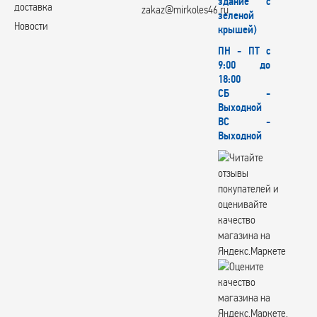
здание с
X-Race
доставка
zakaz@mirkoles46.ru
зеленой
X'trike
Новости
крышей)
XinFA
Xtrike
ПН - ПТ с
XtrikeRST
9:00 до
YOKATTA
18:00
СБ -
YOURWHEELS
Выходной
YST
ВС -
Zepp
Выходной
Вектор
КИК
СКАД
СКАД Premium
СКАДPremiumSeries