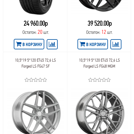
LegeArtis Replica BMW
66,5
39
LegeArtis Replica Cadillac
66,7
39,5
LegeArtis Replica Chevrolet
66,56
40
LegeArtis Replica Chrysler
24 960.00р
39 520.00р
67,0
40,5
LegeArtis Replica Citroen
67
41,3
20
12
Остаток:
шт.
Остаток:
шт.
LegeArtis Replica Ford
67,1
41,5
LegeArtis Replica Honda
68,0
41
В КОРЗИНУ
В КОРЗИНУ
LegeArtis Replica Hyundai
69,1
42,5
LegeArtis Replica Infiniti
70,27
42
LegeArtis Replica Jaguar
70,1
10,5*19 5*120 ET45 72,6 LS
10,5*19 5*120 ET45 72,6 LS
43,5
LegeArtis Replica Kia
Forged LS FG47 SF
Forged LS FG48 MGM
70,3
43,8
LegeArtis Replica Land Rover
70,2
43
LegeArtis Replica Lexus
70,6
44
LegeArtis Replica Mazda
71,1
44,5
LegeArtis Replica Mercedes
71,58
45
LegeArtis Replica Mitsubishi
71,6
45,5
LegeArtis Replica Nissan
71,0
46,5
LegeArtis Replica Opel
71,56
46
LegeArtis Replica Peugeot
71,5
47,5
LegeArtis Replica Porsche
71,4
47
LegeArtis Replica Skoda
72,5
48,5
LegeArtis Replica SsangYong