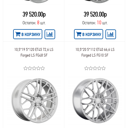
72,0
48
LegeArtis Replica Subaru
72
49
LegeArtis Replica Toyota
39 520.00р
39 520.00р
72,6
49,5
LegeArtis Replica Volvo
73,0
50,8
8
10
Остаток:
шт.
Остаток:
шт.
LegeArtis Replica VW
73,2
50
LEMMERZ
73,1
50,5
В КОРЗИНУ
В КОРЗИНУ
Lizardo
74,0
51
LS
74,1
51,5
LS FlowForming
75,1
10,5*19 5*120 ET45 72,6 LS
10,5*20 5*112 ET40 66,6 LS
52
LS Forged
Forged LS FG48 SF
Forged LS FG10 SF
75
52,5
Magnetto
75,0
53,5
MAK
76,1
53
Mamba
76
54
MANDRUS
76,0
55
Megami
77,77
55,5
MKW
77,9
56,4
MOMO
77,8
56
NEO
78,0
57
Next
78,3
58
NW
78,1
59
NW Replica
79,0
60
NW Replica Audi
79,6