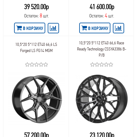
61
NW Replica BMW
39 520.00р
41 600.00р
84,2
61,5
NW Replica Ford
84,0
62,6
8
4
Остаток:
шт.
Остаток:
шт.
NW Replica Hyundai
84,1
62
NW Replica Kia
87,1
62,5
В КОРЗИНУ
В КОРЗИНУ
NW Replica Land Rover
89,1
64
NW Replica Mercedes
92,5
65
NW Replica Mitsubishi
10,5*20 5*112 ET40 66,6 Race
92,3
10,5*20 5*112 ET40 66,6 LS
66
NW Replica Nissan
Ready Technology CSSYA3386 B-
Forged LS FG14 MGM
93,1
68
NW Replica Renault
P/B
93,0
69
NW Replica Skoda
95,3
71
NW Replica Suzuki
95,6
75
NW Replica Toyota
95,1
105
NW Replica Volvo
95,5
106
NW Replica VW
98,6
109,5
NZ
98,0
109
OZ
98,1
120
OZ Racing
98
127
PDW
98,5
135
PremiumSeries
100,0
141
Proma
100,5
162
PW
57 200.00р
23 120.00р
100,1
165