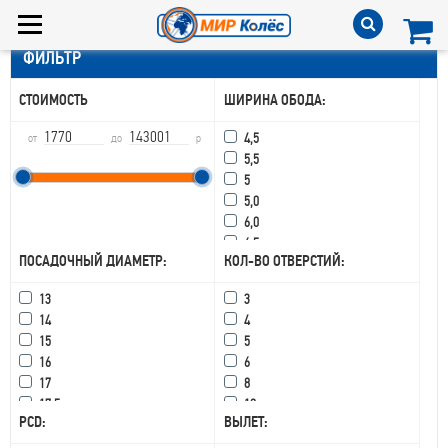
ФИЛЬТР
СТОИМОСТЬ
ШИРИНА ОБОДА:
4,5
от
до
р
5,5
5
5,0
6,0
6,5
ПОСАДОЧНЫЙ ДИАМЕТР:
КОЛ-ВО ОТВЕРСТИЙ:
6,75
6
13
3
7,5
14
4
7,0
15
5
7
16
6
8,25
17
8
8,5
17,5
10
8,0
PCD:
ВЫЛЕТ:
18
15
8
19