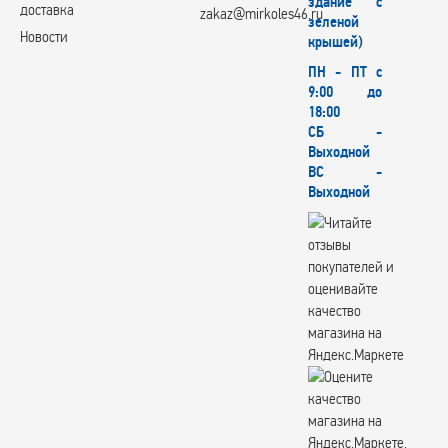
здание с
X-Race
доставка
zakaz@mirkoles46.ru
зеленой
X'trike
Новости
крышей)
XinFA
Xtrike
ПН - ПТ с
XtrikeRST
9:00 до
YOKATTA
18:00
СБ -
YOURWHEELS
Выходной
YST
ВС -
Zepp
Выходной
Вектор
КИК
СКАД
СКАД Premium
СКАДPremiumSeries