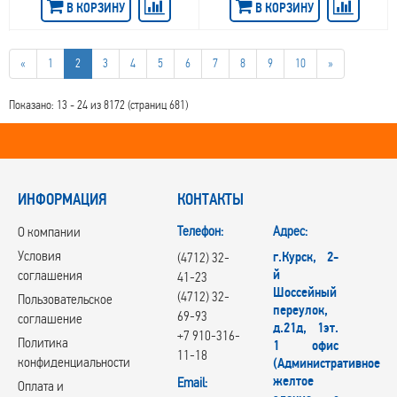
В КОРЗИНУ
В КОРЗИНУ
Replica Ford
Replica Geely
Replica Hyundai
«
1
2
3
4
5
6
7
8
9
10
»
Replica Jac
REPLICA TD
RepliKey
Показано: 13 - 24 из 8172 (страниц 681)
Rial
RONER
RPLC
RST
ИНФОРМАЦИЯ
RW
КОНТАКТЫ
RЕPLIKEY
Телефон:
Адрес:
О компании
Skad
Steger
Условия
г.Курск, 2-
(4712) 32-
SUNRISE GROUP
й
соглашения
41-23
Tech Line
Шоссейный
(4712) 32-
Пользовательское
TGRACING
переулок,
69-93
соглашение
д.21д, 1эт.
Trebl
+7 910-316-
Политика
1 офис
Venti
11-18
конфиденциальности
(Административное
Vianor
желтое
Email:
VISSOL
Оплата и